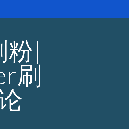
ion
刷粉|
er刷
论